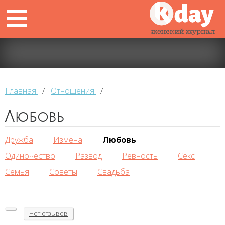
Главная
/
Отношения
/
Любовь
Дружба
Измена
Любовь
Одиночество
Развод
Ревность
Секс
Семья
Советы
Свадьба
Нет
отзывов