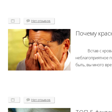
Нет
отзывов
Почему крас
Встав с кров
неблагоприятное по
быть, вы много вр
Нет
отзывов