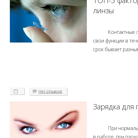
ТОП-5 факто
линзы
Контактные 
свои функции в теч
срок бывает разны
Нет
отзывов
Зарядка для 
При нормаль
в работе, при плох