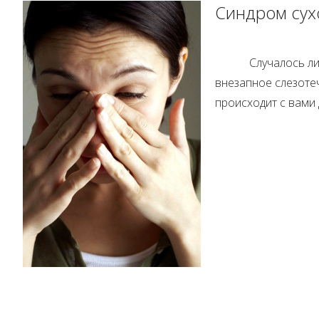
Синдром сухо
Случалось л
внезапное слезотеч
происходит с вами