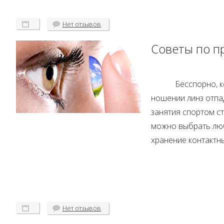
Нет
отзывов
Советы по п
Бесспорно, 
ношении линз отпа
занятия спортом ст
можно выбрать люб
хранение контактны
Нет
отзывов