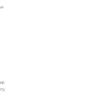
ых
ир.
ту,