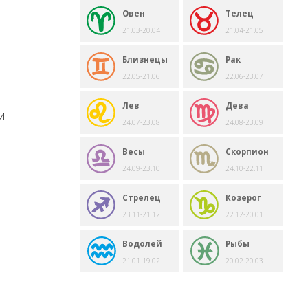
Овен
Телец
21.03-20.04
21.04-21.05
Близнецы
Рак
22.05-21.06
22.06-23.07
Лев
Дева
и
24.07-23.08
24.08-23.09
Весы
Скорпион
24.09-23.10
24.10-22.11
Стрелец
Козерог
23.11-21.12
22.12-20.01
Водолей
Рыбы
21.01-19.02
20.02-20.03