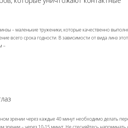
ров, которые уничтожают контактные
линзы – маленькие труженики, которые качественно выпол
ение всего срока годности. В зависимости от вида линз этот
м –
глаз
ном зрении через каждые 40 минут необходимо делать пе
ом зрении – через 10-15 минут. Не стесняйтесь напоминать