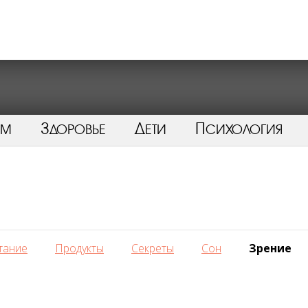
ом
Здоровье
Дети
Психология
тание
Продукты
Секреты
Сон
Зрение