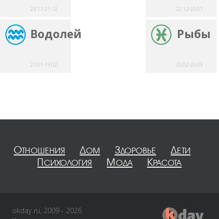
23.11-21.12
22.12-20.01
Водолей
Рыбы
21.01-19.02
20.02-20.03
Отношения
Дом
Здоровье
Дети
Психология
Мода
Красота
okday.ru, 2009 - 2026