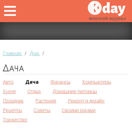
Главная
/
Дом
/
Дача
Авто
Дача
Финансы
Компьютеры
Кухня
Отдых
Домашние питомцы
Праздник
Растения
Ремонт и дизайн
Рецепты
Советы
Своими руками
Торжество