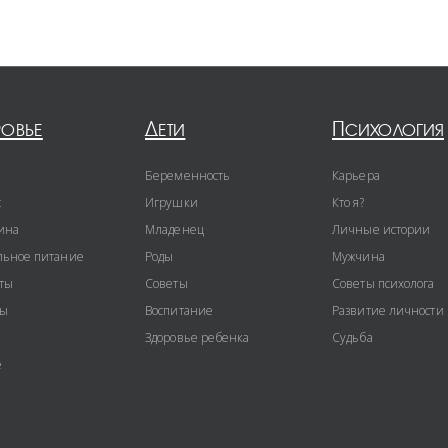
ровье
Дети
Психология
Беременность
Карьера
с
Игрушки
Кто я?
ина
Младенец
Личные истории
ьное питание
Роды
Мужчина
ты
Советы
Советы психолога
ты
Воспитание
Развитие личности
Здоровье ребенка
Судьба
е