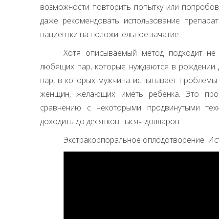
возможности повторить попытку или попробова
даже рекомендовать использование препарат
пациентки на положительное зачатие.
Хотя описываемый метод подходит не д
любящих пар, которые нуждаются в рождении д
пар, в которых мужчина испытывает проблемы 
женщин, желающих иметь ребенка. Это про
сравнению с некоторыми продвинутыми тех
доходить до десятков тысяч долларов.
Экстракорпоральное оплодотворение. Ис