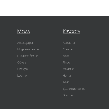
Мода
Красота
Аксессуары
Ароматы
Модные советы
Советы
Нижнее белье
Кожа
Обувь
Лицо
Одежда
Макияж
Шоппинг
Ногти
Тело
Удаление волос
Волосы