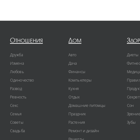
Отношения
Дом
Здо
Дружба
Авто
Диеты
Измена
Дача
Фитне
Любовь
Финансы
Медиц
Одиночество
Компьютеры
Правил
Развод
Кухня
Продук
Ревность
Отдых
Секре
Секс
Домашние питомцы
Сон
Семья
Праздник
Зрени
Советы
Растения
Зубы
Свадьба
Ремонт и дизайн
Рецепты