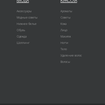
Мода
Красота
Аксессуары
Ароматы
Модные советы
Советы
Нижнее белье
Кожа
Обувь
Лицо
Одежда
Макияж
Шоппинг
Ногти
Тело
Удаление волос
Волосы