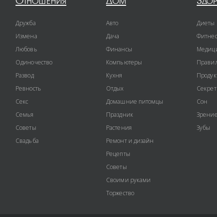
Отношения
Дом
Здо
Дружба
Авто
Диеты
Измена
Дача
Фитне
Любовь
Финансы
Медиц
Одиночество
Компьютеры
Правил
Развод
Кухня
Продук
Ревность
Отдых
Секре
Секс
Домашние питомцы
Сон
Семья
Праздник
Зрени
Советы
Растения
Зубы
Свадьба
Ремонт и дизайн
Рецепты
Советы
Своими руками
Торжество