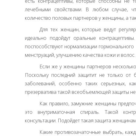
есть контрацептивы, которые способны не т
лечебными свойствами. В любом случае, ч
количество половых партнеров у женщины, а та
Для тех женщин, которые ведут регул
идеально подойдут оральные контрацептивы
поспособствуют нормализации гормонального 
менструаций, улучшению качества кожи и волос.
Если же у женщины партнеров несколько,
Поскольку последний защитит не только от б
заболеваний, особенно таких серьезных, к
презерватива такой всеобъемлющей защиты не д
Как правило, замужние женщины предпо
это внутриматочная спираль. Такой контр
консультации. Подойдет такая защита женщинам
Какие противозачаточные выбрать, кажд