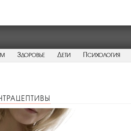
ом
Здоровье
Дети
Психология
нтрацептивы