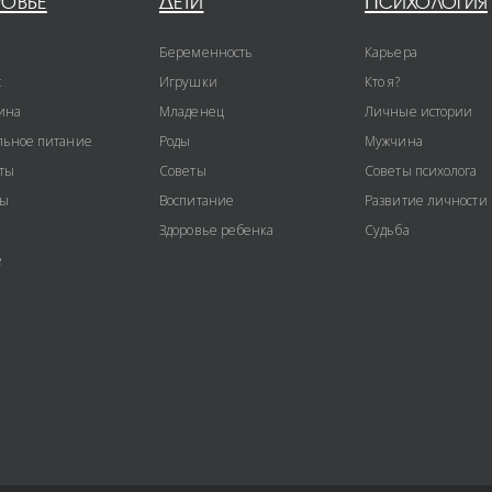
ровье
Дети
Психология
Беременность
Карьера
с
Игрушки
Кто я?
ина
Младенец
Личные истории
ьное питание
Роды
Мужчина
ты
Советы
Советы психолога
ты
Воспитание
Развитие личности
Здоровье ребенка
Судьба
е