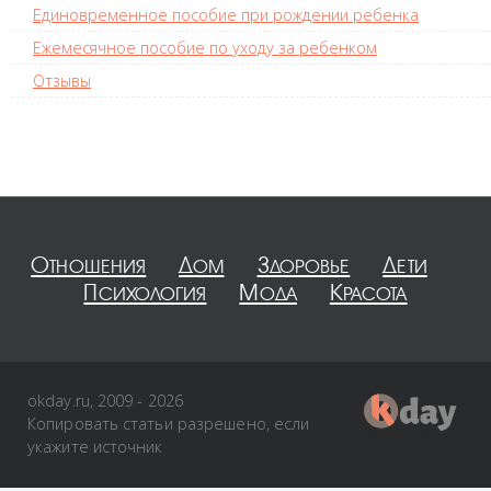
Единовременное пособие при рождении ребенка
Ежемесячное пособие по уходу за ребенком
Отзывы
Отношения
Дом
Здоровье
Дети
Психология
Мода
Красота
okday.ru, 2009 - 2026
Копировать статьи разрешено, если
укажите источник