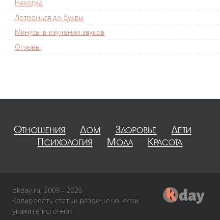
Находка
Дотронься до буквы
Минусы в изучении звуков
Отзывы
Отношения
Дом
Здоровье
Дети
Психология
Мода
Красота
okday.ru, 2009 - 2026
Копировать статьи разрешено, если
укажите источник