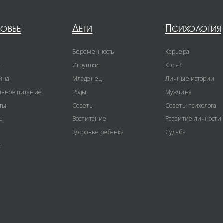
ровье
Дети
Психология
Беременность
Карьера
с
Игрушки
Кто я?
ина
Младенец
Личные истории
ьное питание
Роды
Мужчина
ты
Советы
Советы психолога
ты
Воспитание
Развитие личности
Здоровье ребенка
Судьба
е