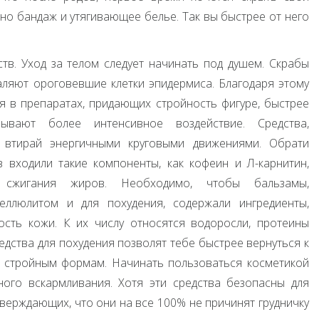
ьно бандаж и утягивающее белье. Так вы быстрее от него
тв. Уход за телом следует начинать под душем. Скрабы
ляют ороговевшие клетки эпидермиса. Благодаря этому
 в препаратах, придающих стройность фигуре, быстрее
вают более интенсивное воздействие. Средства,
 втирай энергичными круговыми движениями. Обрати
 входили такие компоненты, как кофеин и Л-карнитин,
 сжигания жиров. Необходимо, чтобы бальзамы,
ллюлитом и для похудения, содержали ингредиенты,
сть кожи. К их числу относятся водоросли, протеины
редства для похудения позволят тебе быстрее вернуться к
 стройным формам. Начинать пользоваться косметикой
ного вскармливания. Хотя эти средства безопасны для
тверждающих, что они на все 100% не причинят грудничку