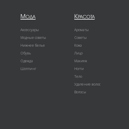
Мода
Красота
Аксессуары
Ароматы
Модные советы
Советы
Нижнее белье
Кожа
Обувь
Лицо
Одежда
Макияж
Шоппинг
Ногти
Тело
Удаление волос
Волосы