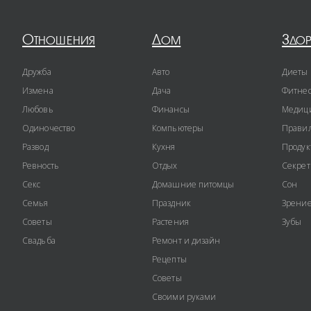
Отношения
Дом
Здо
Дружба
Авто
Диеты
Измена
Дача
Фитне
Любовь
Финансы
Медиц
Одиночество
Компьютеры
Правил
Развод
Кухня
Продук
Ревность
Отдых
Секре
Секс
Домашние питомцы
Сон
Семья
Праздник
Зрени
Советы
Растения
Зубы
Свадьба
Ремонт и дизайн
Рецепты
Советы
Своими руками