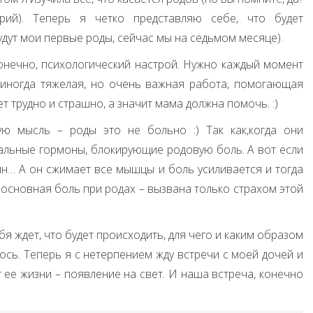
рий). Теперь я четко представляю себе, что будет
удут мои первые роды, сейчас мы на седьмом месяце).
 конечно, психологический настрой. Нужно каждый момент
, иногда тяжелая, но очень важная работа, помогающая
т трудно и страшно, а значит мама должна помочь. :)
ю мысль – роды это не больно :) Так как,когда они
альные гормоны, блокирующие родовую боль. А вот если
ин… А он сжимает все мышцы и боль усиливается и тогда
 основная боль при родах – вызвана только страхом этой
бя ждет, что будет происходить, для чего и каким образом
лось. Теперь я с нетерпением жду встречи с моей дочей и
ее жизни – появление на свет. И наша встреча, конечно