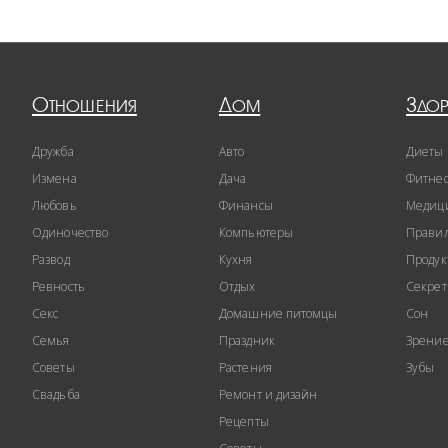
Отношения
Дом
Здо
Дружба
Авто
Диеты
Измена
Дача
Фитне
Любовь
Финансы
Медиц
Одиночество
Компьютеры
Правил
Развод
Кухня
Продук
Ревность
Отдых
Секре
Секс
Домашние питомцы
Сон
Семья
Праздник
Зрени
Советы
Растения
Зубы
Свадьба
Ремонт и дизайн
Рецепты