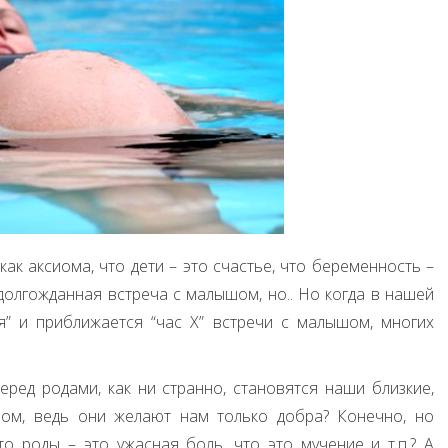
ак аксиома, что дети – это счастье, что беременность –
 долгожданная встреча с малышом, но.. Но когда в нашей
я” и приближается “час Х” встречи с малышом, многих
ред родами, как ни странно, становятся наши близкие,
зом, ведь они желают нам только добра? Конечно, но
то роды – это ужасная боль, что это мучение и т.п.? А