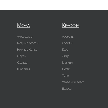
Мода
Красота
Аксессуары
Ароматы
Модные советы
Советы
Нижнее белье
Кожа
Обувь
Лицо
Одежда
Макияж
Шоппинг
Ногти
Тело
Удаление волос
Волосы