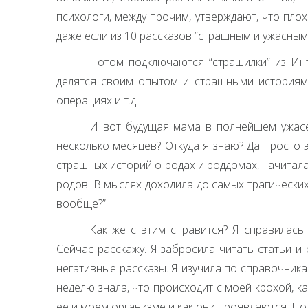
психологи, между прочим, утверждают, что пло
даже если из 10 рассказов “страшным и ужасным
Потом подключаются “страшилки” из Ин
делятся своим опытом и страшными историями
операциях и т.д.
И вот будущая мама в полнейшем ужасе
несколько месяцев? Откуда я знаю? Да просто э
страшных историй о родах и роддомах, начитала
родов. В мыслях доходила до самых трагически
вообще?”
Как же с этим справится? Я справилась 
Сейчас расскажу. Я забросила читать статьи и
негативные рассказы. Я изучила по справочник
неделю знала, что происходит с моей крохой, ка
ее и моем организме и как они проявляются. Пот