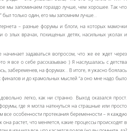
хое мы запоминаем гораздо лучше, чем хорошее. Так что
” был только один, его мы запомним лучше…
тернета – разные форумы и блоги, на которых мамочки
 о злых врачах, похищеных детях, насильных уколах и
 начинает задаваться вопросом, что же ее ждет через
то я все о себе рассказываю :) Я наслушалась с детства
сь, забеременев, на форумах… В итоге, я ужасно боялась
х финалов и до крамольных мыслей “а оно мне надо было
довольно легко, как ни странно. Выход оказался прост.
 форумы, где я могла наткнуться на страшные или просто
ам все особенности протекания беременности – я каждую
к она растет, что меняется, какие процессы происходят в
ом я изучила все, что касается родов (но вы помните, да?