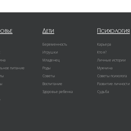
ровье
Дети
Психология
Беременность
Карьера
с
Игрушки
Кто я?
ина
Младенец
Личные истории
ьное питание
Роды
Мужчина
ты
Советы
Советы психолога
ты
Воспитание
Развитие личности
Здоровье ребенка
Судьба
е