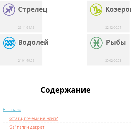
Стрелец
Козеро
23.11-21.12
22.12-20.01
Водолей
Рыбы
21.01-19.02
20.02-20.03
Содержание
В начало
Кстати, почему не няня?
“За” папин декрет