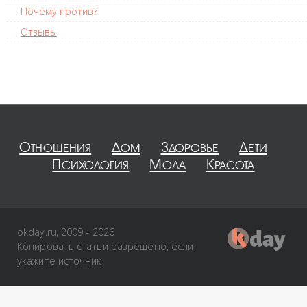
Почему против?
Отзывы
Отношения
Дом
Здоровье
Дети
Психология
Мода
Красота
okday.ru, 2009 - 2026
Копировать статьи разрешено, если
укажите источник