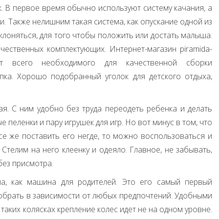
к. В первое время обычно используют систему качания, а
. Также нелишним такая система, как опускание одной из
клоняться, для того чтобы положить или достать малыша.
ественных комплектующих. Интернет-магазин piramida-
ент всего необходимого для качественной сборки
пка. Хорошо подобранный уголок для детского отдыха,
я. С ним удобно без труда переодеть ребенка и делать
пеленки и пару игрушек для игр. Но вот минус в том, что
все же поставить его негде, то можно воспользоваться и
Стелим на него клеенку и одеяло. Главное, не забывать,
без присмотра.
ша, как машина для родителей. Это его самый первый
обрать в зависимости от любых предпочтений. Удобными
таких колясках крепление колес идет не на одном уровне.