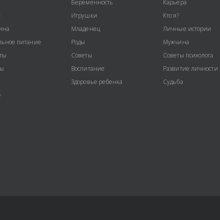
Беременность
Карьера
с
Игрушки
Кто я?
ина
Младенец
Личные истории
ьное питание
Роды
Мужчина
ты
Советы
Советы психолога
ты
Воспитание
Развитие личности
Здоровье ребенка
Судьба
е