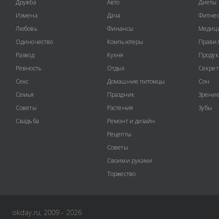
Дружба
Авто
Диеты
Измена
Дача
Фитне
Любовь
Финансы
Медиц
Одиночество
Компьютеры
Правил
Развод
Кухня
Продук
Ревность
Отдых
Секре
Секс
Домашние питомцы
Сон
Семья
Праздник
Зрени
Советы
Растения
Зубы
Свадьба
Ремонт и дизайн
Рецепты
Советы
Своими руками
Торжество
okday.ru, 2009 - 2026