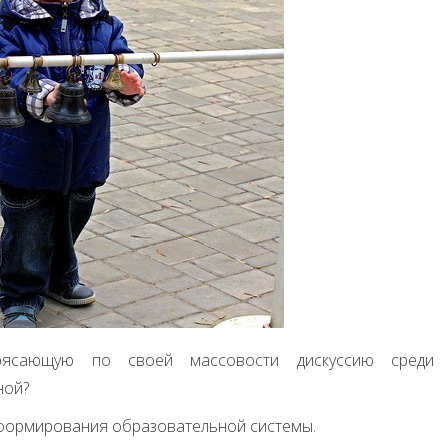
рясающую по своей массовости дискуссию среди
ной?
еформирования образовательной системы.