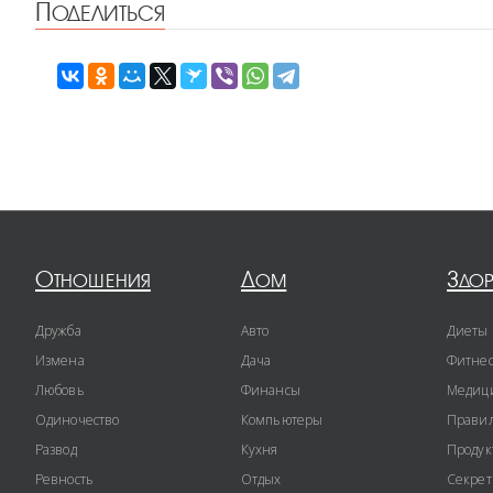
Поделиться
Отношения
Дом
Здо
Дружба
Авто
Диеты
Измена
Дача
Фитне
Любовь
Финансы
Медиц
Одиночество
Компьютеры
Правил
Развод
Кухня
Продук
Ревность
Отдых
Секре