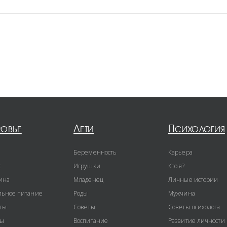
ровье
Дети
Психология
Беременность
Карьера
с
Игрушки
Кто я?
ина
Младенец
Личные истории
ьное питание
Роды
Мужчина
ты
Советы
Советы психолога
ты
Воспитание
Развитие личности