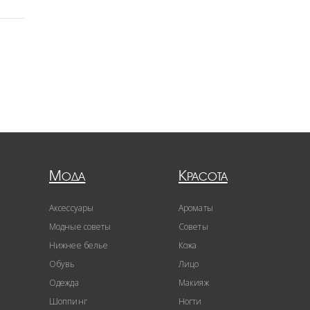
Мода
Красота
Аксессуары
Ароматы
Модные советы
Советы
Нижнее белье
Кожа
Обувь
Лицо
Одежда
Макияж
Шоппинг
Ногти