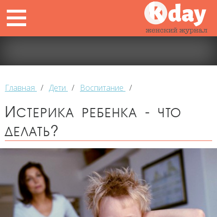
Главная
/
Дети
/
Воспитание
/
Истерика ребенка - что
делать?