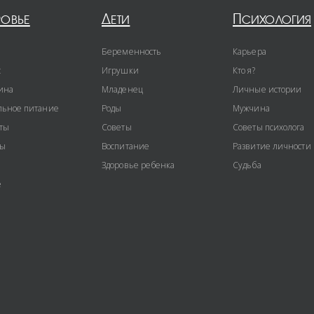
ровье
Дети
Психология
Беременность
Карьера
с
Игрушки
Кто я?
ина
Младенец
Личные истории
ьное питание
Роды
Мужчина
ты
Советы
Советы психолога
ты
Воспитание
Развитие личности
Здоровье ребенка
Судьба
е