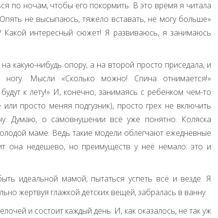
ься по ночам, чтобы его покормить. В это время я читала
«Опять не высыпаюсь, тяжело вставать, не могу больше»
? Какой интересный сюжет! Я развиваюсь, я занимаюсь
 на какую-нибудь опору, а на второй просто приседала, и
а ногу. Мысли «Сколько можно! Спина отнимается!»
будут к лету!» И, конечно, занимаясь с ребенком чем-то
 или просто меняя подгузник), просто грех не включить
у. Думаю, о самовнушении всё уже понятно. Коляска
олодой маме. Ведь такие модели облегчают ежедневные
ит она недешево, но преимуществ у неё немало: это и
быть идеальной мамой, пытаться успеть всё и везде. Я
льно жертвуя глажкой детских вещей, забралась в ванну.
елочей и состоит каждый день. И, как оказалось, не так уж