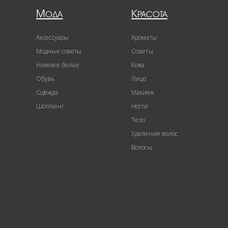
Мода
Красота
Аксессуары
Ароматы
Модные советы
Советы
Нижнее белье
Кожа
Обувь
Лицо
Одежда
Макияж
Шоппинг
Ногти
Тело
Удаление волос
Волосы