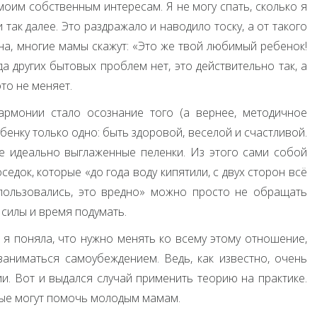
моим собственным интересам. Я не могу спать, сколько я
 так далее. Это раздражало и наводило тоску, а от такого
ена, многие мамы скажут: «Это же твой любимый ребенок!
а других бытовых проблем нет, это действительно так, а
это не меняет.
рмонии стало осознание того (а вернее, методичное
бенку только одно: быть здоровой, веселой и счастливой.
е идеально выглаженные пеленки. Из этого сами собой
едок, которые «до года воду кипятили, с двух сторон всё
пользовались, это вредно» можно просто не обращать
 силы и время подумать.
и я поняла, что нужно менять ко всему этому отношение,
 заниматься самоубеждением. Ведь, как известно, очень
и. Вот и выдался случай применить теорию на практике.
ые могут помочь молодым мамам.