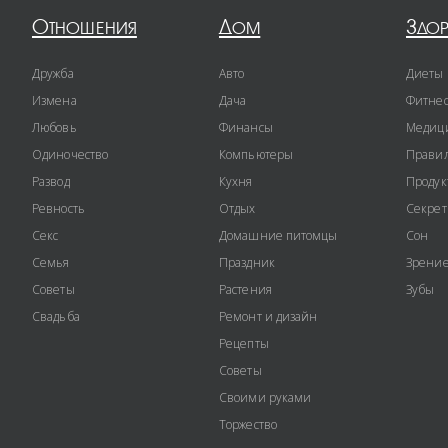
Отношения
Дом
Здо
Дружба
Авто
Диеты
Измена
Дача
Фитне
Любовь
Финансы
Медиц
Одиночество
Компьютеры
Правил
Развод
Кухня
Продук
Ревность
Отдых
Секре
Секс
Домашние питомцы
Сон
Семья
Праздник
Зрени
Советы
Растения
Зубы
Свадьба
Ремонт и дизайн
Рецепты
Советы
Своими руками
Торжество