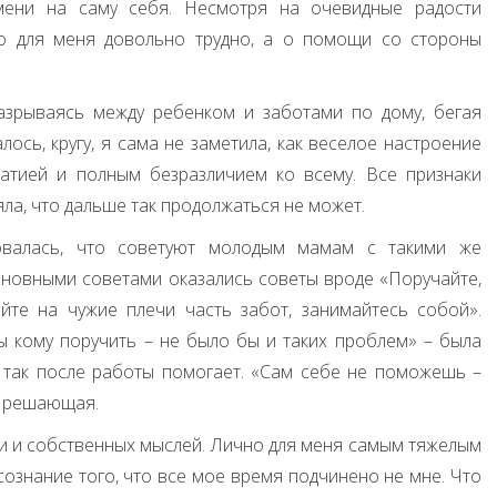
мени на саму себя. Несмотря на очевидные радости
о для меня довольно трудно, а о помощи со стороны
разрываясь между ребенком и заботами по дому, бегая
алось, кругу, я сама не заметила, как веселое настроение
атией и полным безразличием ко всему. Все признаки
яла, что дальше так продолжаться не может.
овалась, что советуют молодым мамам с такими же
сновными советами оказались советы вроде «Поручайте,
йте на чужие плечи часть забот, занимайтесь собой».
 кому поручить – не было бы и таких проблем» – была
и так после работы помогает. «Сам себе не поможешь –
и решающая.
и и собственных мыслей. Лично для меня самым тяжелым
сознание того, что все мое время подчинено не мне. Что