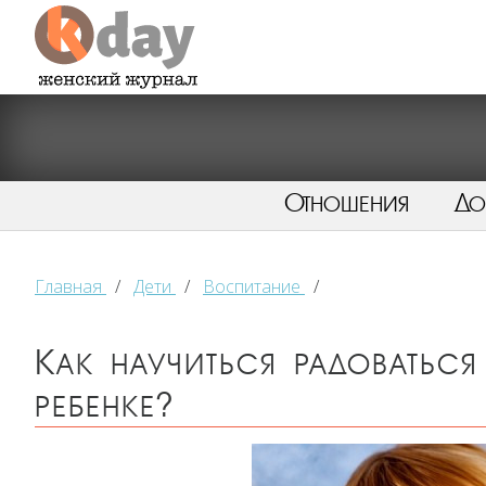
Отношения
Д
Главная
/
Дети
/
Воспитание
/
Как научиться радоватьс
ребенке?