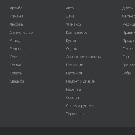
Дружба
Авто
Диеты
Измена
Дача
Фитне
Любовь
Финансы
Медиц
Одиночество
Компьютеры
Правил
Развод
Кухня
Продук
Ревность
Отдых
Секре
Секс
Домашние питомцы
Сон
Семья
Праздник
Зрени
Советы
Растения
Зубы
Свадьба
Ремонт и дизайн
Рецепты
Советы
Своими руками
Торжество