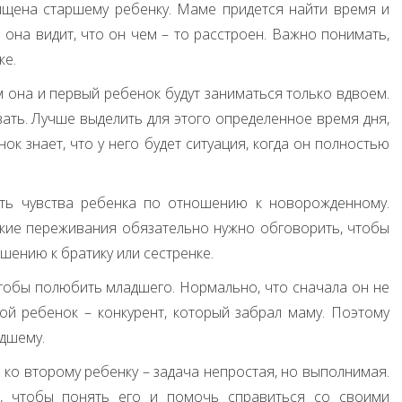
ящена старшему ребенку. Маме придется найти время и
 она видит, что он чем – то расстроен. Важно понимать,
же.
м она и первый ребенок будут заниматься только вдвоем.
вать. Лучше выделить для этого определенное время дня,
ок знает, что у него будет ситуация, когда он полностью
ть чувства ребенка по отношению к новорожденному.
Такие переживания обязательно нужно обговорить, чтобы
шению к братику или сестренке.
обы полюбить младшего. Нормально, что сначала он не
рой ребенок – конкурент, который забрал маму. Поэтому
дшему.
ко второму ребенку – задача непростая, но выполнимая.
, чтобы понять его и помочь справиться со своими