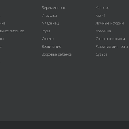
Беременность
Карьера
с
Игрушки
Кто я?
ина
Младенец
Личные истории
ьное питание
Роды
Мужчина
ты
Советы
Советы психолога
ты
Воспитание
Развитие личности
Здоровье ребенка
Судьба
е