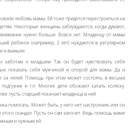
вовали любовь мамы. Ей тоже придется перестроиться на
детям. Некоторые женщины заблуждаются, когда думают,
 внимание нужно больше. Вовсе нет. Младенцу от мамы
сший ребенок (например, 2 лет) нуждается в регулярном
ли и вымыли.
к заботам о младшем. Так он будет чувствовать себя
тью показать себя мужчиной и опорой для мамы. Да и
е за лялей. Помощь при этом может состоять в весьма
 подгузник и т.п. Многие дети обожают катать коляску.
ке: пусть старший покачает младенца в ней.
нка помогать. Может быть, у него нет настроения, или он
з этого скандал. Пусть он сам захочет. Ведь помощь маме
ажным и нужным ей.