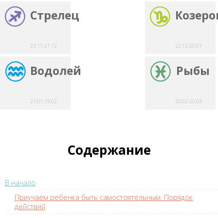
Стрелец
Козеро
23.11-21.12
22.12-20.01
Водолей
Рыбы
21.01-19.02
20.02-20.03
Содержание
В начало
Приучаем ребенка быть самостоятельным. Порядок
действий