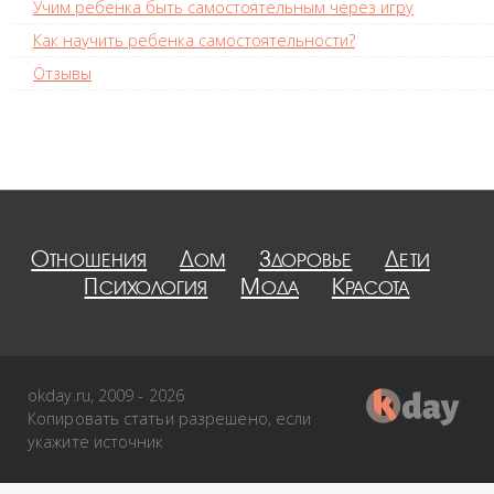
Учим ребенка быть самостоятельным через игру
Как научить ребенка самостоятельности?
Отзывы
Отношения
Дом
Здоровье
Дети
Психология
Мода
Красота
okday.ru, 2009 - 2026
Копировать статьи разрешено, если
укажите источник