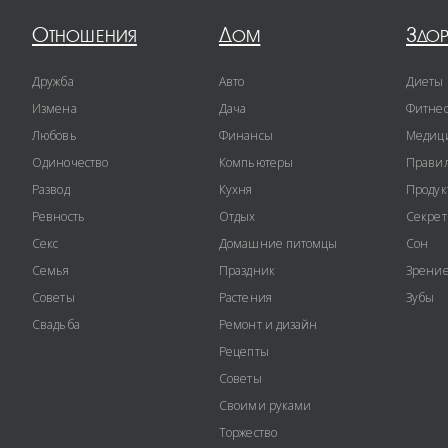
Отношения
Дом
Здо
Дружба
Авто
Диеты
Измена
Дача
Фитне
Любовь
Финансы
Медиц
Одиночество
Компьютеры
Правил
Развод
Кухня
Продук
Ревность
Отдых
Секре
Секс
Домашние питомцы
Сон
Семья
Праздник
Зрени
Советы
Растения
Зубы
Свадьба
Ремонт и дизайн
Рецепты
Советы
Своими руками
Торжество