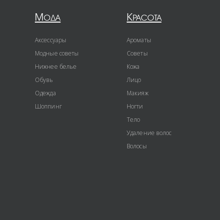
Мода
Красота
Аксессуары
Ароматы
Модные советы
Советы
Нижнее белье
Кожа
Обувь
Лицо
Одежда
Макияж
Шоппинг
Ногти
Тело
Удаление волос
Волосы