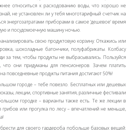
ежнее относиться к расходованию воды, что хорошо не
Узнай, не установлен ли у тебя многотарифный счетчик на
ться энергозатратами приборами в самое ‘дешевое’ время
ную и посудомоечную машину ночью.
анализировать свою продуктовую корзину. Откажись или
ровка, шоколадные батончики, полуфабрикаты. Колбасу
и за тем, чтобы продукты не выбрасывались. Пользуйся
, что они придуманы для пенсионеров. Зачем платить
на повседневные продукты питания достигают 50%!
льшом городе – тебе повезло. Бесплатных или дешевых
оказы, лекции, спортивные занятия, различные фестивали
большом городке – варианты также есть. Те же лекции в
р грибов или прогулка по лесу – впечатлений не меньше,
а!
брести для своего гардероба побольше базовых вещей: