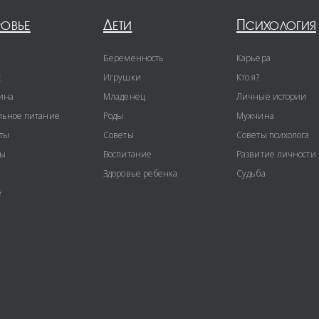
ровье
Дети
Психология
Беременность
Карьера
с
Игрушки
Кто я?
ина
Младенец
Личные истории
ьное питание
Роды
Мужчина
ты
Советы
Советы психолога
ты
Воспитание
Развитие личности
Здоровье ребенка
Судьба
е