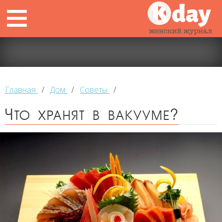
Главная
/
Дом
/
Советы
/
Что хранят в вакууме?