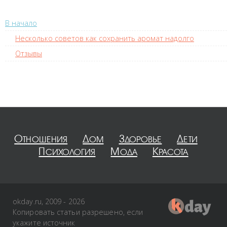
В начало
Несколько советов как сохранить аромат надолго
Отзывы
Отношения
Дом
Здоровье
Дети
Психология
Мода
Красота
okday.ru, 2009 - 2026
Копировать статьи разрешено, если
укажите источник