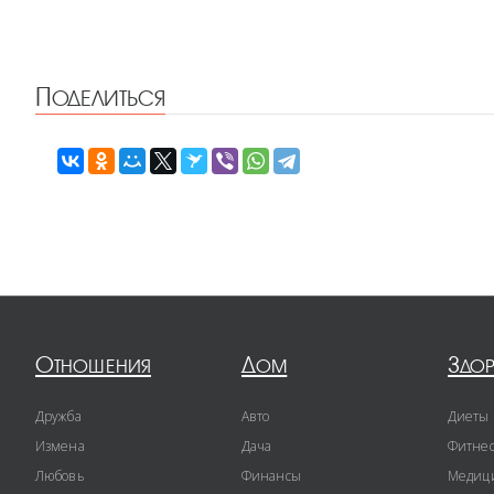
Поделиться
Отношения
Дом
Здо
Дружба
Авто
Диеты
Измена
Дача
Фитне
Любовь
Финансы
Медиц