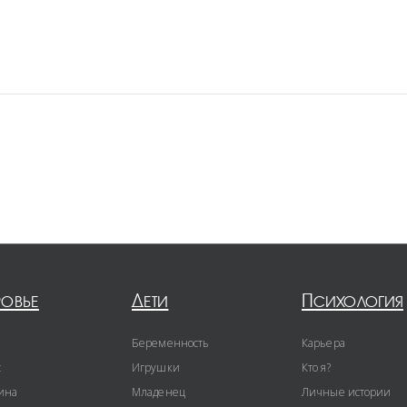
ровье
Дети
Психология
Беременность
Карьера
с
Игрушки
Кто я?
ина
Младенец
Личные истории