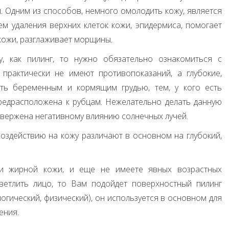
м. Одним из способов, немного омолодить кожу, является
тем удаления верхних клеток кожи, эпидермиса, помогает
 кожи, разглаживает морщины.
, как пилинг, то нужно обязательно ознакомиться с
практически не имеют противопоказаний, а глубокие,
ать беременным и кормящим грудью, тем, у кого есть
предрасположена к рубцам. Нежелательно делать данную
одвержена негативному влиянию солнечных лучей.
оздействию на кожу различают в основном на глубокий,
и жирной кожи, и еще не имеете явных возрастных
ветлить лицо, то Вам подойдет поверхностный пилинг
логический, физический), он используется в основном для
ения.