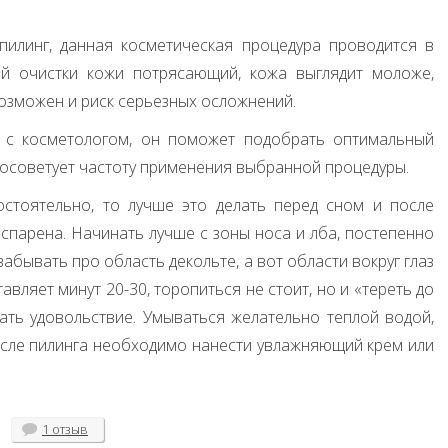
пилинг, данная косметическая процедура проводится в
ой очистки кожи потрясающий, кожа выглядит моложе,
озможен и риск серьезных осложнений.
я с косметологом, он поможет подобрать оптимальный
посоветует частоту применения выбранной процедуры.
остоятельно, то лучше это делать перед сном и после
спарена. Начинать лучше с зоны носа и лба, постепенно
абывать про область декольте, а вот области вокруг глаз
вляет минут 20-30, торопиться не стоит, но и «тереть до
ать удовольствие. Умываться желательно теплой водой,
После пилинга необходимо нанести увлажняющий крем или
1 отзыв