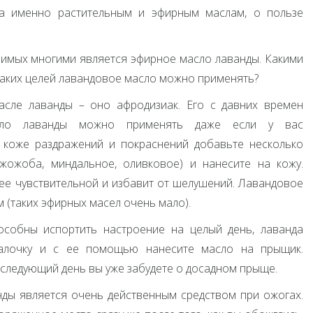
 а именно растительным и эфирным маслам, о пользе
имых многими является эфирное масло лаванды. Какими
каких целей лавандовое масло можно применять?
асле лаванды – оно афродизиак. Его с давних времен
асло лаванды можно применять даже если у вас
 коже раздражений и покраснений добавьте несколько
жожоба, миндальное, оливковое) и нанесите на кожу.
нее чувствительной и избавит от шелушений. Лавандовое
 (таких эфирных масел очень мало).
особны испортить настроение на целый день, лаванда
алочку и с ее помощью нанесите масло на прыщик.
 следующий день вы уже забудете о досадном прыще.
нды является очень действенным средством при ожогах.