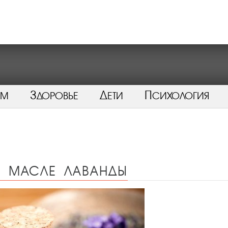
ом
Здоровье
Дети
Психология
 масле лаванды