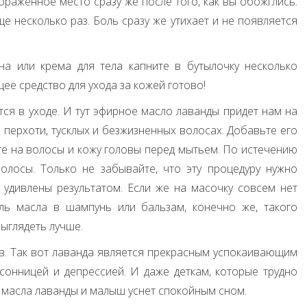
раженное место сразу же после того, как вы обожглись.
е несколько раз. Боль сразу же утихает и не появляется
а или крема для тела капните в бутылочку несколько
ее средство для ухода за кожей готово!
тся в уходе. И тут эфирное масло лаванды придет нам на
перхоти, тусклых и безжизненных волосах. Добавьте его
те на волосы и кожу головы перед мытьем. По истечению
лосы. Только не забывайте, что эту процедуру нужно
 удивлены результатом. Если же на масочку совсем нет
ль масла в шампунь или бальзам, конечно же, такого
выглядеть лучше.
в. Так вот лаванда является прекрасным успокаивающим
сонницей и депрессией. И даже деткам, которые трудно
у масла лаванды и малыш уснет спокойным сном.