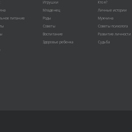
с
Игрушки
Кто я?
ина
Младенец
Личные истории
ьное питание
Роды
Мужчина
ты
Советы
Советы психолога
ты
Воспитание
Развитие личности
Здоровье ребенка
Судьба
е