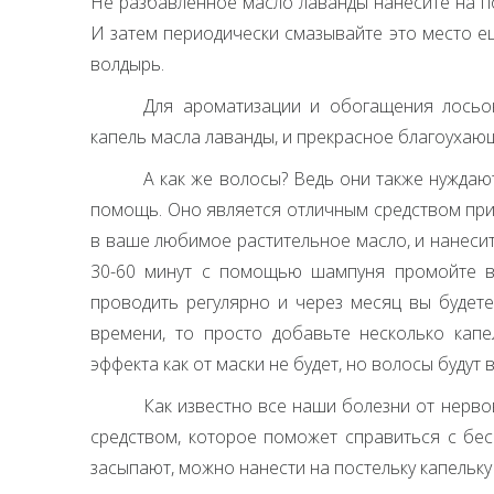
Не разбавленное масло лаванды нанесите на по
И затем периодически смазывайте это место ещ
волдырь.
Для ароматизации и обогащения лосьон
капель масла лаванды, и прекрасное благоухающ
А как же волосы? Ведь они также нуждаю
помощь. Оно является отличным средством при 
в ваше любимое растительное масло, и нанеси
30-60 минут с помощью шампуня промойте во
проводить регулярно и через месяц вы будете
времени, то просто добавьте несколько капе
эффекта как от маски не будет, но волосы будут 
Как известно все наши болезни от нерво
средством, которое поможет справиться с бес
засыпают, можно нанести на постельку капельк