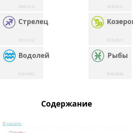
24.09-23.10
24.10-22.11
Стрелец
Козеро
23.11-21.12
22.12-20.01
Водолей
Рыбы
21.01-19.02
20.02-20.03
Содержание
В начало
Отзывы