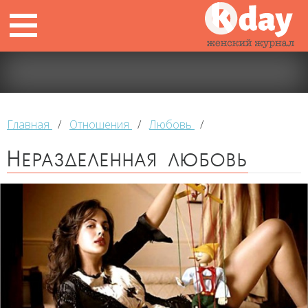
Главная
/
Отношения
/
Любовь
/
Неразделенная любовь