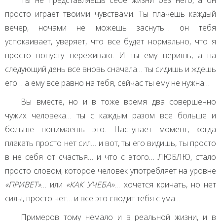
Ты не представляешь себе жизни без него, а он
просто играет твоими чувствами. Ты плачешь каждый
вечер, ночами не можешь заснуть… он тебя
успокаивает, уверяет, что все будет нормально, что я
просто попусту переживаю. И ты ему веришь, а на
следующий день все вновь сначала… ты сидишь и ждешь
его… а ему все равно на тебя, сейчас ты ему не нужна…
Вы вместе, но и в тоже время два совершенно
чужих человека… ты с каждым разом все больше и
больше понимаешь это. Наступает момент, когда
плакать просто нет сил… и вот, ты его видишь, ты просто
в не себя от счастья… и что с этого…
ЛЮБЛЮ
, стало
просто словом, которое человек употребляет на уровне
«ПРИВЕТ»
… или
«КАК
УЧЕБА
»
… хочется кричать, но нет
силы, просто нет… и все это сводит тебя с ума…
Примеров тому немало и в реальной жизни, и в