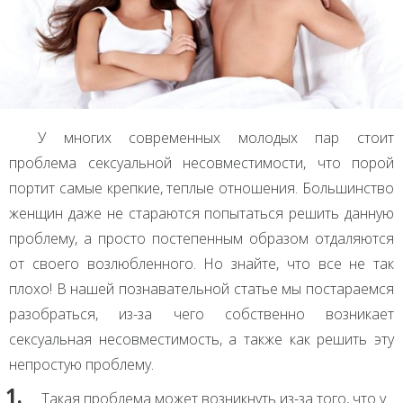
У многих современных молодых пар стоит
проблема сексуальной несовместимости, что порой
портит самые крепкие, теплые отношения. Большинство
женщин даже не стараются попытаться решить данную
проблему, а просто постепенным образом отдаляются
от своего возлюбленного. Но знайте, что все не так
плохо! В нашей познавательной статье мы постараемся
разобраться, из-за чего собственно возникает
сексуальная несовместимость, а также как решить эту
непростую проблему.
Такая проблема может возникнуть из-за того, что у