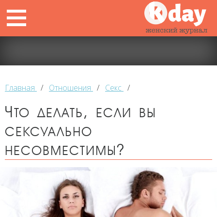
Главная
/
Отношения
/
Секс
/
Что делать, если вы
сексуально
несовместимы?