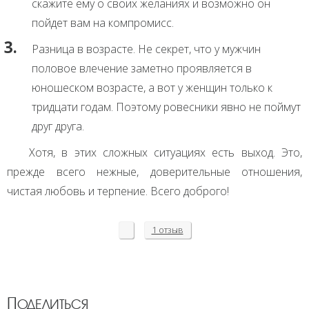
скажите ему о своих желаниях и возможно он
пойдет вам на компромисс.
Разница в возрасте. Не секрет, что у мужчин
половое влечение заметно проявляется в
юношеском возрасте, а вот у женщин только к
тридцати годам. Поэтому ровесники явно не поймут
друг друга.
Хотя, в этих сложных ситуациях есть выход. Это,
прежде всего нежные, доверительные отношения,
чистая любовь и терпение. Всего доброго!
1 отзыв
Поделиться