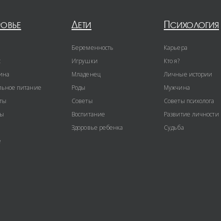
ровье
Дети
Психология
Беременность
Карьера
с
Игрушки
Кто я?
ина
Младенец
Личные истории
ьное питание
Роды
Мужчина
ты
Советы
Советы психолога
ты
Воспитание
Развитие личности
Здоровье ребенка
Судьба
е