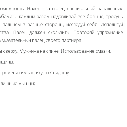
ромежность. Надеть на палец специальный напальчник.
убами. С каждым разом надавливай все больше, просунь
и пальцем в разные стороны, исследуй себя. Используй
тва. Палец должен скользить. Повторяй упражнение
 указательный палец своего партнера.
 сверху. Мужчина на спине. Использование смазки.
нщины.
 времени гимнастику по Свядощу.
галищные мышцы;