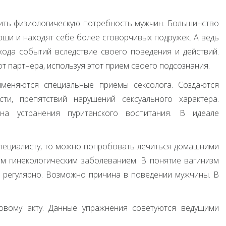
бить физиологическую потребность мужчин. Большинство
ши и находят себе более сговорчивых подружек. А ведь
хода событий вследствие своего поведения и действий.
 партнера, используя этот прием своего подсознания.
именяются специальные приемы сексолога. Создаются
ти, препятствий нарушений сексуального характера.
 на устранения пуританского воспитания. В идеале
специалисту, то можно попробовать лечиться домашними
гим гинекологическим заболеванием. В понятие вагинизм
а регулярно. Возможно причина в поведении мужчины. В
овому акту. Данные упражнения советуются ведущими