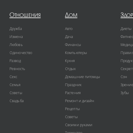
Отношения
Дом
Здо
Дружба
Авто
Диеты
Измена
Дача
Фитне
Любовь
Финансы
Медиц
Одиночество
Компьютеры
Правил
Развод
Кухня
Продук
Ревность
Отдых
Секре
Секс
Домашние питомцы
Сон
Семья
Праздник
Зрени
Советы
Растения
Зубы
Свадьба
Ремонт и дизайн
Рецепты
Советы
Своими руками
Торжество