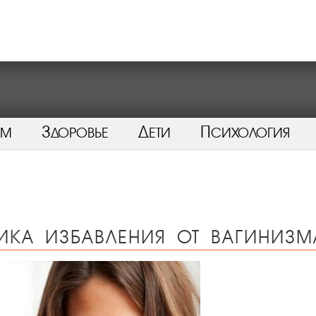
ом
Здоровье
Дети
Психология
ика избавления от вагинизм