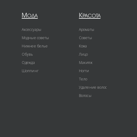
Мода
Красота
Аксессуары
Ароматы
Модные советы
Советы
Нижнее белье
Кожа
Обувь
Лицо
Одежда
Макияж
Шоппинг
Ногти
Тело
Удаление волос
Волосы