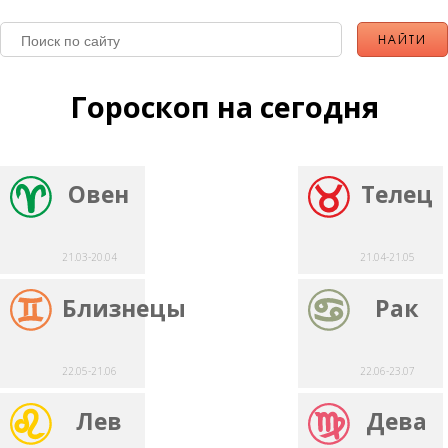
Гороскоп на сегодня
Овен
Телец
21.03-20.04
21.04-21.05
Близнецы
Рак
22.05-21.06
22.06-23.07
Лев
Дева