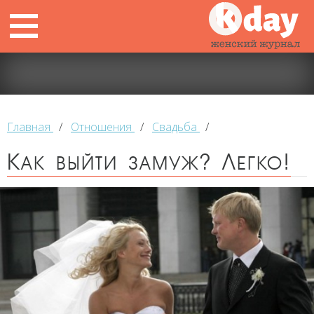
Главная
/
Отношения
/
Свадьба
/
Как выйти замуж? Легко!