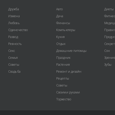
Дружба
Авто
Диеты
Измена
Дача
Фитне
Любовь
Финансы
Медиц
Одиночество
Компьютеры
Правил
Развод
Кухня
Продук
Ревность
Отдых
Секре
Секс
Домашние питомцы
Сон
Семья
Праздник
Зрени
Советы
Растения
Зубы
Свадьба
Ремонт и дизайн
Рецепты
Советы
Своими руками
Торжество