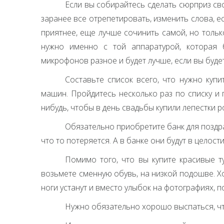
Если вы собирайтесь сделать сюрприз св
заранее все отрепетировать, изменить слова, е
приятнее, еще лучше сочинить самой, но тольк
нужно именно с той аппаратурой, которая б
микрофонов разное и будет лучше, если вы будет
Составьте список всего, что нужно куп
машин. Пройдитесь несколько раз по списку и 
нибудь, чтобы в день свадьбы купили лепестки ро
Обязательно приобретите банк для поздра
что то потеряется. А в банке они будут в целост
Помимо того, что вы купите красивые т
возьмете сменную обувь, на низкой подошве. Х
ноги устанут и вместо улыбок на фотографиях, п
Нужно обязательно хорошо выспаться, чт