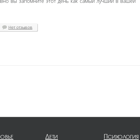
авно вы запомните этот день как самый лучший в вашей
Нет
отзывов
ровье
Дети
Психология