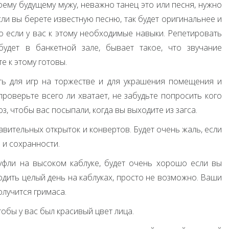
оему будущему мужу, неважно танец это или песня, нужно
сли вы берете известную песню, так будет оригинальнее и
о если у вас к этому необходимые навыки. Репетировать
удет в банкетной зале, бывает такое, что звучание
е к этому готовы.
ить для игр на торжестве и для украшения помещения и
проверьте всего ли хватает, не забудьте попросить кого
з, чтобы вас посыпали, когда вы выходите из загса.
вительных открыток и конвертов. Будет очень жаль, если
и и сохранности.
уфли на высоком каблуке, будет очень хорошо если вы
одить целый день на каблуках, просто не возможно. Ваши
олучится гримаса.
обы у вас был красивый цвет лица.