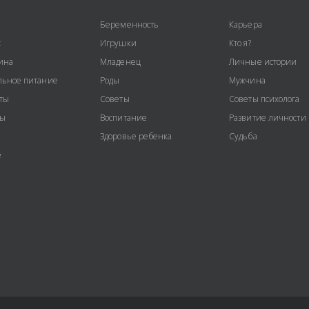
Беременность
Карьера
с
Игрушки
Кто я?
ина
Младенец
Личные истории
ьное питание
Роды
Мужчина
ты
Советы
Советы психолога
ты
Воспитание
Развитие личности
Здоровье ребенка
Судьба
е