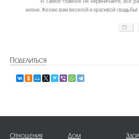
И самое главное не нервничайте, все р
жизни. Желаю вам веселой и красивой свадьбы!
Поделиться
Отношения
Дом
Здо