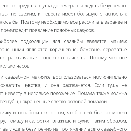
евесте придется с утра до вечера выглядеть безупречно.
ться не свежим, и невеста имеет большую опасность к
елось бы. Поэтому необходимо все рассчитать заранее и
 предупредит появление подобных казусов.
наиболее подходящим для свадьбы является макияж
траненными являются коричневые, бежевые, сероватые
ьно рассыпчатые , высокого качества. Потому что все
колько часов.
при свадебном макияже воспользоваться исключительно
охватить чувства, и она расплачется. Если тушь не
вит невесту в неловкое положение. Помада также должна
тся губы, накрашенные светло-розовой помадой.
тичку и позаботиться о том, чтоб к ней был возможен
ру, помаду и салфетки -влажные и сухие. Таким образом,
 выглядеть безупречно на протяжении всего свадебного