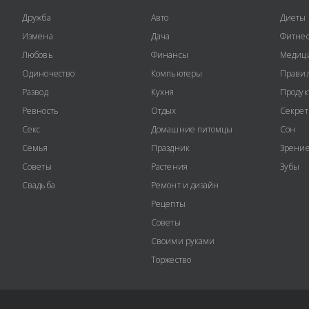
Дружба
Авто
Диеты
Измена
Дача
Фитне
Любовь
Финансы
Медиц
Одиночество
Компьютеры
Правил
Развод
Кухня
Продук
Ревность
Отдых
Секре
Секс
Домашние питомцы
Сон
Семья
Праздник
Зрени
Советы
Растения
Зубы
Свадьба
Ремонт и дизайн
Рецепты
Советы
Своими руками
Торжество