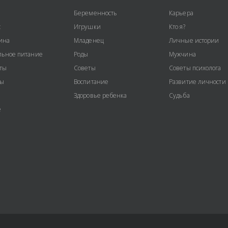
Беременность
Карьера
с
Игрушки
Кто я?
ина
Младенец
Личные истории
ьное питание
Роды
Мужчина
ты
Советы
Советы психолога
ты
Воспитание
Развитие личности
Здоровье ребенка
Судьба
е