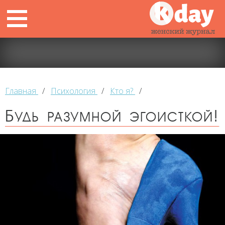
Главная
/
Психология
/
Кто я?
/
Будь разумной эгоисткой!