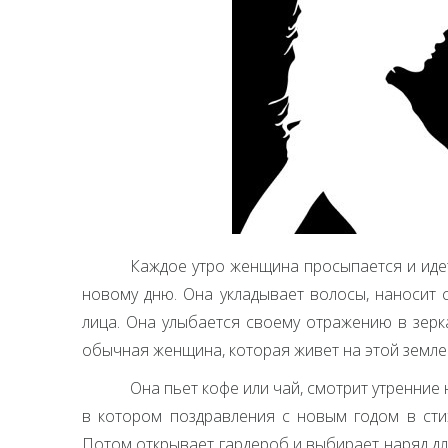
Каждое утро женщина просыпается и идет
новому дню. Она укладывает волосы, наносит
лица. Она улыбается своему отражению в зерка
обычная женщина, которая живет на этой земле
Она пьет кофе или чай, смотрит утренние 
в котором поздравления с новым годом в сти
Потом открывает гардероб и выбирает наряд дл