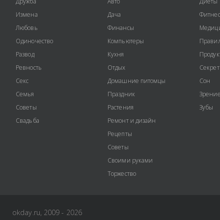
Дружба
Авто
Диеты
Измена
Дача
Фитне
Любовь
Финансы
Медиц
Одиночество
Компьютеры
Правил
Развод
Кухня
Продук
Ревность
Отдых
Секре
Секс
Домашние питомцы
Сон
Семья
Праздник
Зрени
Советы
Растения
Зубы
Свадьба
Ремонт и дизайн
Рецепты
Советы
Своими руками
Торжество
okday.ru, 2009 - 2026