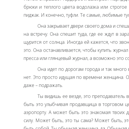
брюки и теплого цвета водолазка или строгое
пиджак. И конечно, туфли. Те самые, любимые ту
Она закрывает двери своего дома и спеши
на встречу. Она спешит туда, где ее ждут в за
щурится от солнца. Иногда ей кажется, что зво
это. Она останавливается, чтобы купить журнал 
пресса или глянцевый журнал, а возможно это с
Она идет по дорогам города и так много 
нет. Это просто идущая по времени женщина. О
даже – подражать.
Ты видишь ее везде, это преподаватель в
быть это улыбчивая продавщица в торговом це
аэропорту. А может быть это знакомая твоих д
силу. Может быть, это ты сама? Может быть, э
быть собой. Ты обычная женщина, да. Обычная