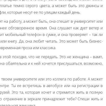
 платье темно серого цвета, а может быть это джинсы и
фли, которые несут ее по улицам каждый день.
т на работу, а может быть, она спешит в университет или
ранее обговоренное время. Она слушает как дует ветер и
нит мобильный телефон в сумке, и она проверяет – так ли
или книгу. Да, она любит читать. Это может быть бизнес-
овременная проза или классика.
в этой походке, что не передать. Это не женщина – вамп,
на обаятельна и к ней хочется прислушаться, возможно,
 твоем университете или это коллега по работе. А может
нтре. Ты ее встретишь в автобусе или на регистрации в
рузей. Это та, которая хочет и стремится жить в полную
то отражение в зеркале принадлежит тебе? Спеши жить и
 идеальная женщина.