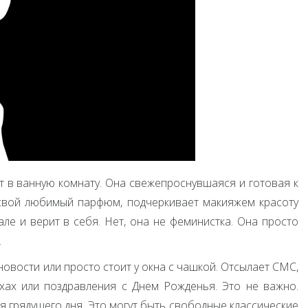
 в ванную комнату. Она свежепроснувшаяся и готовая к
 свой любимый парфюм, подчеркивает макияжем красоту
ле и верит в себя. Нет, она не феминистка. Она просто
.
новости или просто стоит у окна с чашкой. Отсылает
СМС
,
хах или поздравления с Днем Рожденья. Это не важно.
я грядущего дня. Это могут быть свободные классические