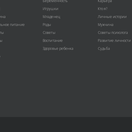
Беременность
Карьера
с
Игрушки
Кто я?
ина
Младенец
Личные истории
ьное питание
Роды
Мужчина
ты
Советы
Советы психолога
ты
Воспитание
Развитие личности
Здоровье ребенка
Судьба
е