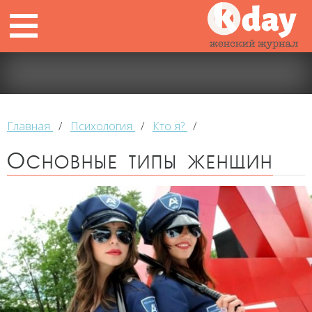
Главная
/
Психология
/
Кто я?
/
Основные типы женщин