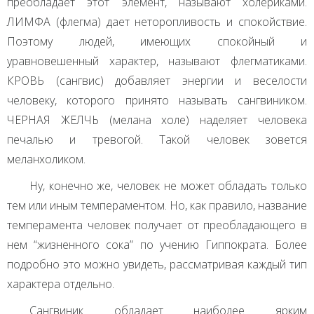
преобладает этот элемент, называют холериками.
ЛИМФА
(флегма) дает неторопливость и спокойствие.
Поэтому людей, имеющих спокойный и
уравновешенный характер, называют флегматиками.
КРОВЬ
(сангвис) добавляет энергии и веселости
человеку, которого принято называть сангвиником.
ЧЕРНАЯ
ЖЕЛЧЬ
(мелана холе) наделяет человека
печалью и тревогой. Такой человек зовется
меланхоликом.
Ну, конечно же, человек не может обладать только
тем или иным темпераментом. Но, как правило, название
темперамента человек получает от преобладающего в
нем “жизненного сока” по учению Гиппократа. Более
подробно это можно увидеть, рассматривая каждый тип
характера отдельно.
Сангвиник обладает наиболее ярким