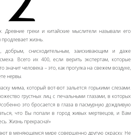
. Древние греки и китайские мыслители называли его
н продлевает жизнь.
, добрым, снисходительным, заискивающим и даже
меха. Всего их 400, если верить экспертам, которые
о значит человека – это, как прогулка на свежем воздухе,
те нервы.
ску мима, который вот-вот зальется горькими слезами.
множество грустных лиц с печальными глазами, в которых
Особенно это бросается в глаза в пасмурную дождливую
аться, что Вы попали в город живых мертвецов, и Вам
есь. Жизнь прекрасна!»
ают в меняющемся мире совершенно другую окраску. Не