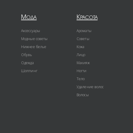
Мода
Красота
Аксессуары
Ароматы
Модные советы
Советы
Нижнее белье
Кожа
Обувь
Лицо
Одежда
Макияж
Шоппинг
Ногти
Тело
Удаление волос
Волосы