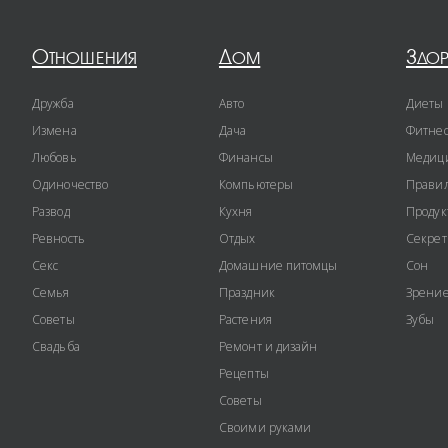
Отношения
Дом
Здо
Дружба
Авто
Диеты
Измена
Дача
Фитне
Любовь
Финансы
Медиц
Одиночество
Компьютеры
Правил
Развод
Кухня
Продук
Ревность
Отдых
Секре
Секс
Домашние питомцы
Сон
Семья
Праздник
Зрени
Советы
Растения
Зубы
Свадьба
Ремонт и дизайн
Рецепты
Советы
Своими руками