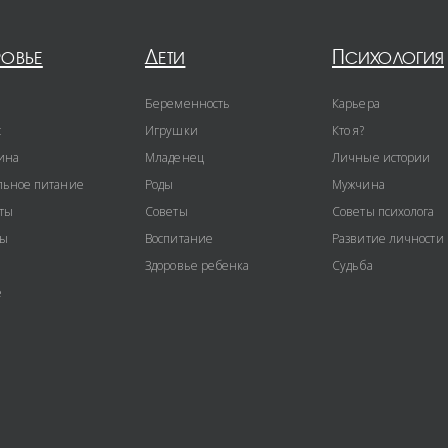
ровье
Дети
Психология
Беременность
Карьера
с
Игрушки
Кто я?
ина
Младенец
Личные истории
ьное питание
Роды
Мужчина
ты
Советы
Советы психолога
ты
Воспитание
Развитие личности
Здоровье ребенка
Судьба
е