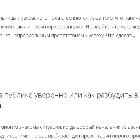
ьницы прекрасного пола стесняются из-за того, что панич
униженными и проигнорированными. Но знайте, что чрезме
анет непреодолимым препятствием к успеху. Что сделать,
 публике уверенно или как разбудить в
а
 многим знакома ситуация, когда добрый начальник из деся
удников, именно вас выбирает для презентации нового про