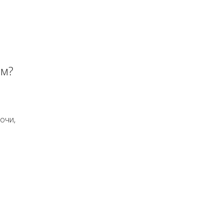
ом?
очи,