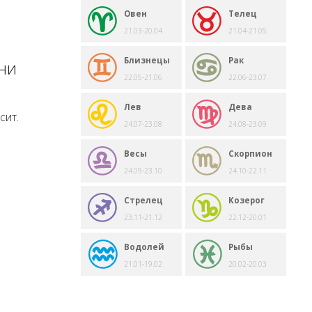
Овен
Телец
21.03-20.04
21.04-21.05
Близнецы
Рак
ни
22.05-21.06
22.06-23.07
Лев
Дева
сит.
24.07-23.08
24.08-23.09
Весы
Скорпион
24.09-23.10
24.10-22.11
Стрелец
Козерог
23.11-21.12
22.12-20.01
Водолей
Рыбы
21.01-19.02
20.02-20.03