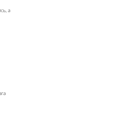
сь, а
ага