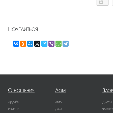
Поделиться
Отношения
Дом
Здо
Дружба
Авто
Диеты
Измена
Дача
Фитне