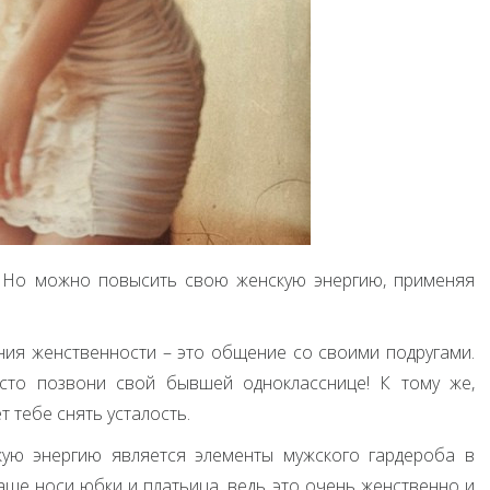
. Но можно повысить свою женскую энергию, применяя
ия женственности – это общение со своими подругами.
сто позвони свой бывшей однокласснице! К тому же,
 тебе снять усталость.
ую энергию является элементы мужского гардероба в
аще носи юбки и платьица, ведь это очень женственно и