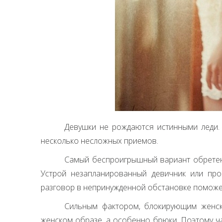
Девушки не рождаются истинными леди
несколько несложных приемов.
Самый беспроигрышный вариант обретен
Устрой незапланированный девичник или про
разговор в непринужденной обстановке поможет
Сильным фактором, блокирующим женск
женском образе, а особенно брюки. Поэтому ч