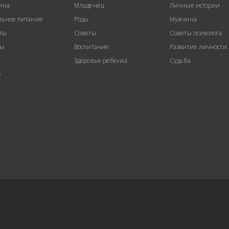
ина
Младенец
Личные истории
ьное питание
Роды
Мужчина
ты
Советы
Советы психолога
ты
Воспитание
Развитие личности
Здоровье ребенка
Судьба
е