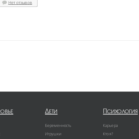
Нет
отзывов
ровье
Дети
Психология
Беременность
Карьера
с
Игрушки
Кто я?