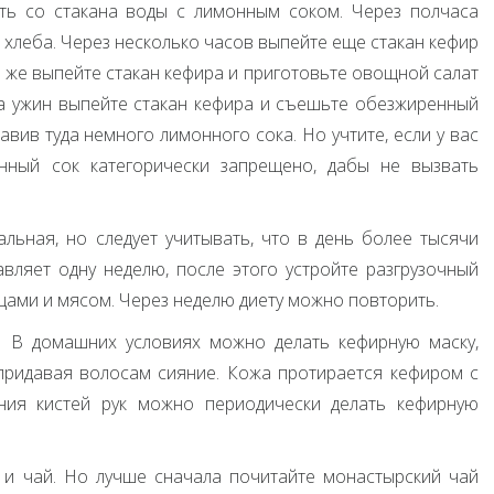
ать со стакана воды с лимонным соком. Через полчаса
 хлеба. Через несколько часов выпейте еще стакан кефир
ть же выпейте стакан кефира и приготовьте овощной салат
а ужин выпейте стакан кефира и съешьте обезжиренный
авив туда немного лимонного сока. Но учтите, если у вас
нный сок категорически запрещено, дабы не вызвать
льная, но следует учитывать, что в день более тысячи
авляет одну неделю, после этого устройте разгрузочный
щами и мясом. Через неделю диету можно повторить.
. В домашних условиях можно делать кефирную маску,
придавая волосам сияние. Кожа протирается кефиром с
ния кистей рук можно периодически делать кефирную
 и чай. Но лучше сначала почитайте монастырский чай