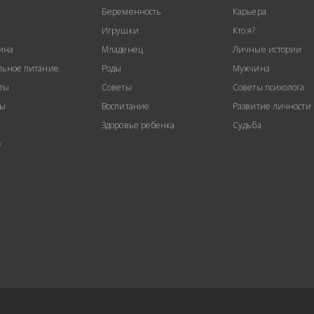
Беременность
Карьера
с
Игрушки
Кто я?
ина
Младенец
Личные истории
ьное питание
Роды
Мужчина
ты
Советы
Советы психолога
ты
Воспитание
Развитие личности
Здоровье ребенка
Судьба
е