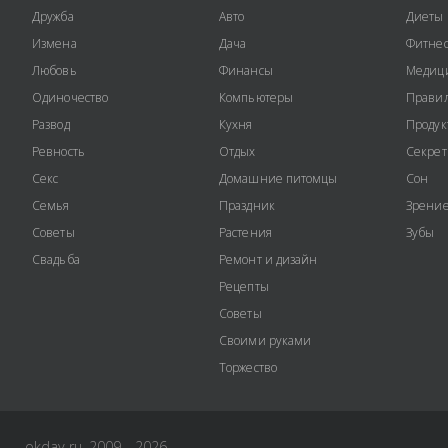
Дружба
Авто
Диеты
Измена
Дача
Фитне
Любовь
Финансы
Медиц
Одиночество
Компьютеры
Правил
Развод
Кухня
Продук
Ревность
Отдых
Секре
Секс
Домашние питомцы
Сон
Семья
Праздник
Зрени
Советы
Растения
Зубы
Свадьба
Ремонт и дизайн
Рецепты
Советы
Своими руками
Торжество
okday.ru, 2009 - 2026