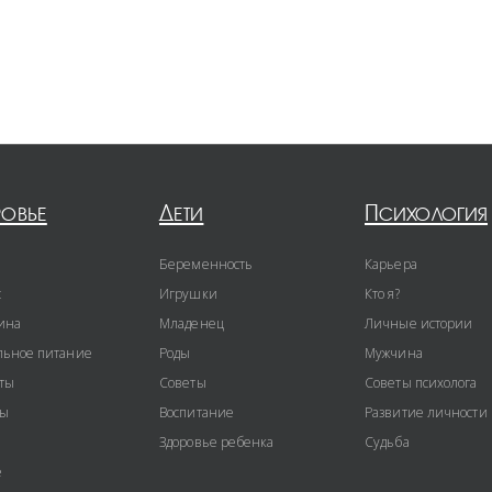
ровье
Дети
Психология
Беременность
Карьера
с
Игрушки
Кто я?
ина
Младенец
Личные истории
ьное питание
Роды
Мужчина
ты
Советы
Советы психолога
ты
Воспитание
Развитие личности
Здоровье ребенка
Судьба
е