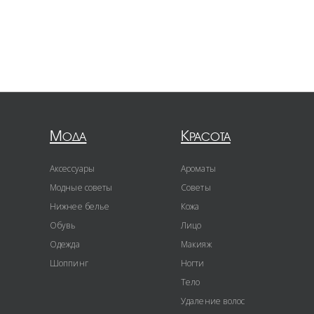
Мода
Красота
Аксессуары
Ароматы
Модные советы
Советы
Нижнее белье
Кожа
Обувь
Лицо
Одежда
Макияж
Шоппинг
Ногти
Тело
Удаление волос