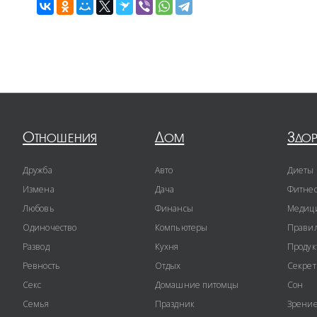
Отношения
Дом
Здо
Дружба
Авто
Диеты
Измена
Дача
Фитне
Любовь
Финансы
Медиц
Одиночество
Компьютеры
Правил
Развод
Кухня
Продук
Ревность
Отдых
Секре
Секс
Домашние питомцы
Сон
Семья
Праздник
Зрени