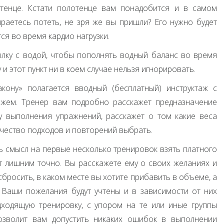
отенце. Кстати полотенце вам понадобится и в самом
раетесь потеть, не зря же вы пришли? Его нужно будет
ся во время кардио нагрузки.
лку с водой, чтобы пополнять водный баланс во время
и этот пункт ни в коем случае нельзя игнорировать.
кону» полагается вводный (бесплатный) инструктаж с
тажем. Тренер вам подробно расскажет предназначение
у выполнения упражнений, расскажет о том какие веса
чество подходов и повторений выбрать.
ь смысл на первые несколько тренировок взять платного
ет лишним точно. Вы расскажете ему о своих желаниях и
сбросить, в каком месте вы хотите прибавить в объеме, а
 Ваши пожелания будут учтены и в зависимости от них
ходящую тренировку, с упором на те или иные группы
озволит вам допустить никаких ошибок в выполнении