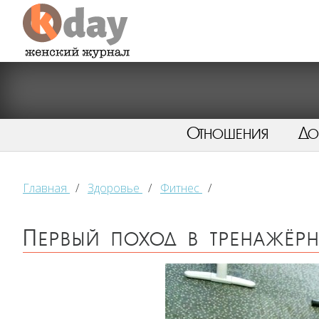
Отношения
Д
Главная
/
Здоровье
/
Фитнес
/
Первый поход в тренажёр