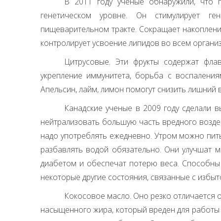
В 2011 году ученые обнаружили, что 
генетическом уровне. Он стимулирует г
пищеварительном тракте. Сокращает накоплени
контролирует усвоение липидов во всем органи
Цитрусовые. Эти фрукты содержат флав
укрепление иммунитета, борьба с воспаления
Апельсин, лайм, лимон помогут снизить лишний в
Канадские ученые в 2009 году сделали в
нейтрализовать большую часть вредного возде
надо употреблять ежедневно. Утром можно пит
разбавлять водой обязательно. Они улучшат м
диабетом и обеспечат потерю веса. Способны 
некоторые другие состояния, связанные с избы
Кокосовое масло. Оно резко отличается 
насыщенного жира, который вреден для работы