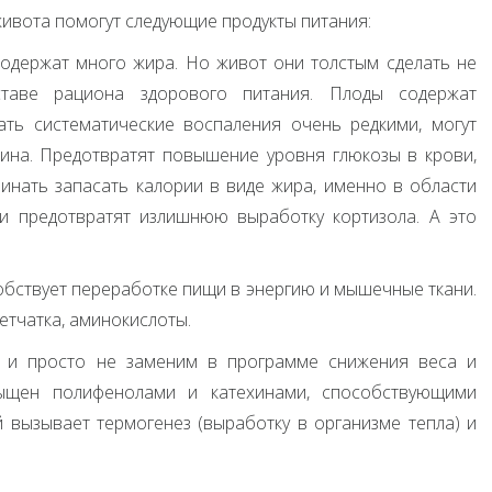
 живота помогут следующие продукты питания:
содержат много жира. Но живот они толстым сделать не
таве рациона здорового питания. Плоды содержат
ть систематические воспаления очень редкими, могут
ина. Предотвратят повышение уровня глюкозы в крови,
чинать запасать калории в виде жира, именно в области
и предотвратят излишнюю выработку кортизола. А это
собствует переработке пищи в энергию и мышечные ткани.
етчатка, аминокислоты.
м и просто не заменим в программе снижения веса и
ыщен полифенолами и катехинами, способствующими
 вызывает термогенез (выработку в организме тепла) и