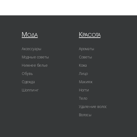
Мода
Красота
Аксессуары
Ароматы
Модные советы
Советы
Нижнее белье
Кожа
Обувь
Лицо
Одежда
Макияж
Шоппинг
Ногти
Тело
Удаление волос
Волосы