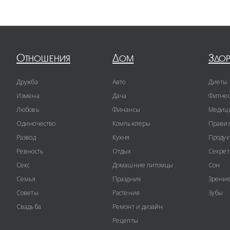
Отношения
Дом
Здо
Дружба
Авто
Диеты
Измена
Дача
Фитне
Любовь
Финансы
Медиц
Одиночество
Компьютеры
Правил
Развод
Кухня
Продук
Ревность
Отдых
Секре
Секс
Домашние питомцы
Сон
Семья
Праздник
Зрени
Советы
Растения
Зубы
Свадьба
Ремонт и дизайн
Рецепты