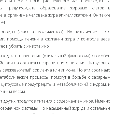
потеря веса с помощью зеленого чая происходит на
ены предупреждать образование жировых клеток в
е в организме человека жира эпигаллокатехин. Он также
зме.
оноиды (класс антиоксидантов). Их назначение – это
ми, помощь печени в сжигании жира и контроле веса.
ес и убрать с живота жир.
ывод, что нарингенин (уникальный флавоноид) способен
йствия на организм неправильного питания. Цитрусовые
ь свежевыжатый сок лайма или лимона. Но эти соки надо
етаболические процессы, помогут в борьбе с сахарным
цитрусовые предупредить и метаболический синдром, и
точным весом.
от других продуктов питания с содержанием жира. Именно
 сердечной системы. Но насыщенный жир, да и остальные