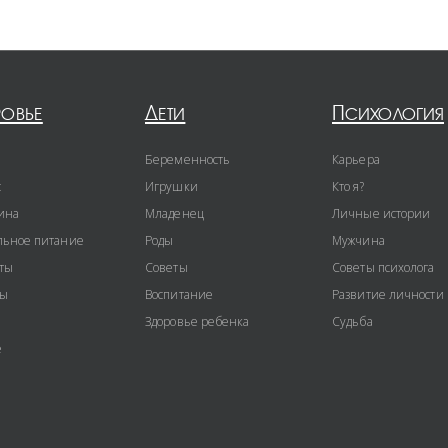
ровье
Дети
Психология
Беременность
Карьера
с
Игрушки
Кто я?
ина
Младенец
Личные истории
ьное питание
Роды
Мужчина
ты
Советы
Советы психолога
ты
Воспитание
Развитие личности
Здоровье ребенка
Судьба
е