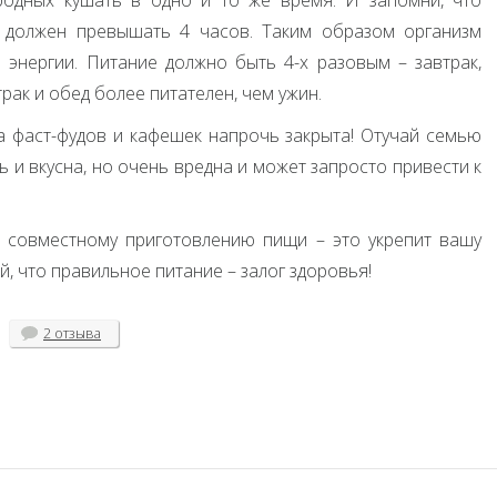
одных кушать в одно и то же время. И запомни, что
должен превышать 4 часов. Таким образом организм
 энергии. Питание должно быть 4-х разовым – завтрак,
трак и обед более питателен, чем ужин.
 фаст-фудов и кафешек напрочь закрыта! Отучай семью
ь и вкусна, но очень вредна и может запросто привести к
 совместному приготовлению пищи – это укрепит вашу
, что правильное питание – залог здоровья!
2 отзыва