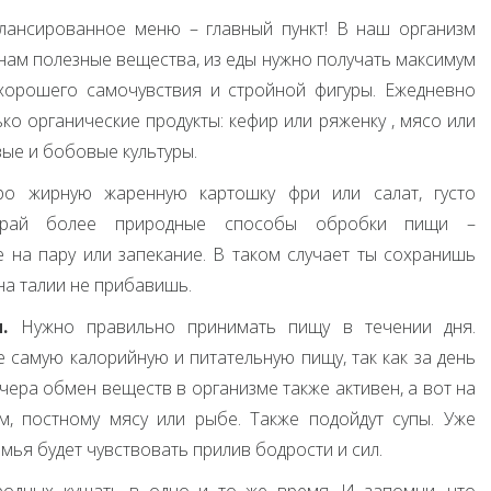
лансированное меню – главный пункт! В наш организм
нам полезные вещества, из еды нужно получать максимум
 хорошего самочувствия и стройной фигуры. Ежедневно
ко органические продукты: кефир или ряженку , мясо или
вые и бобовые культуры.
о жирную жаренную картошку фри или салат, густо
бирай более природные способы обробки пищи –
е на пару или запекание. В таком случает ты сохранишь
на талии не прибавишь.
.
Нужно правильно принимать пищу в течении дня.
 самую калорийную и питательную пищу, так как за день
чера обмен веществ в организме также активен, а вот на
, постному мясу или рыбе. Также подойдут супы. Уже
мья будет чувствовать прилив бодрости и сил.