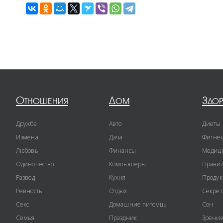
Отношения
Дом
Здо
Дружба
Авто
Диеты
Измена
Дача
Фитне
Любовь
Финансы
Медиц
Одиночество
Компьютеры
Правил
Развод
Кухня
Продук
Ревность
Отдых
Секре
Секс
Домашние питомцы
Сон
Семья
Праздник
Зрени