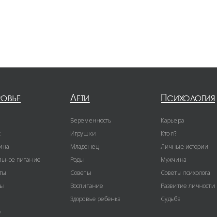
ровье
Дети
Психология
Беременность
Карьера
с
Игрушки
Кто я?
ина
Младенец
Личные истории
ьное питание
Роды
Мужчина
ты
Советы
Советы психолога
ты
Воспитание
Развитие личности
Здоровье ребенка
Судьба
е