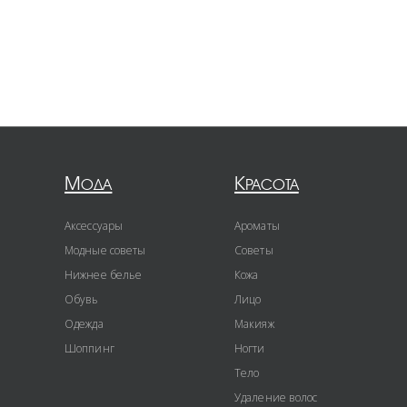
Мода
Красота
Аксессуары
Ароматы
Модные советы
Советы
Нижнее белье
Кожа
Обувь
Лицо
Одежда
Макияж
Шоппинг
Ногти
Тело
Удаление волос