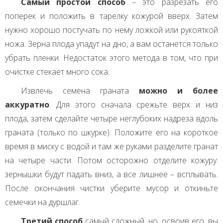
Самый простой способ
– это разрезать его
поперек и положить в тарелку кожурой вверх. Затем
нужно хорошо постучать по нему ложкой или рукояткой
ножа. Зерна плода упадут на дно, а вам останется только
убрать пленки. Недостаток этого метода в том, что при
очистке стекает много сока.
Извлечь семена граната
можно и более
аккуратно
. Для этого сначала срежьте верх и низ
плода, затем сделайте четыре неглубоких надреза вдоль
граната (только по шкурке). Положите его на короткое
время в миску с водой и там же руками разделите гранат
на четыре части. Потом осторожно отделите кожуру:
зернышки будут падать вниз, а все лишнее – всплывать.
После окончания чистки уберите мусор и откиньте
семечки на дуршлаг.
Третий способ
самый сложный, но, освоив его, вы