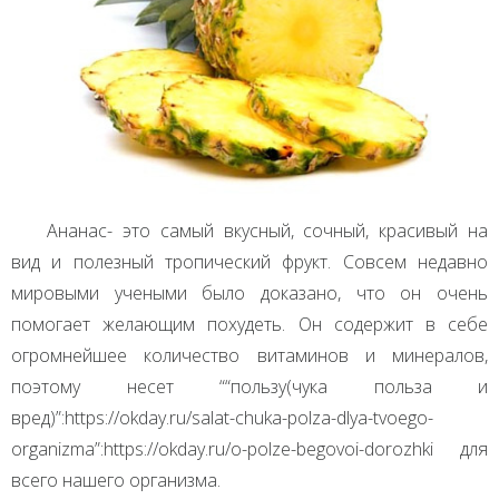
Ананас- это самый вкусный, сочный, красивый на
вид и полезный тропический фрукт. Совсем недавно
мировыми учеными было доказано, что он очень
помогает желающим похудеть. Он содержит в себе
огромнейшее количество витаминов и минералов,
поэтому несет ““пользу(чука польза и
вред)”:https://okday.ru/salat-chuka-polza-dlya-tvoego-
organizma”:https://okday.ru/o-polze-begovoi-dorozhki для
всего нашего организма.