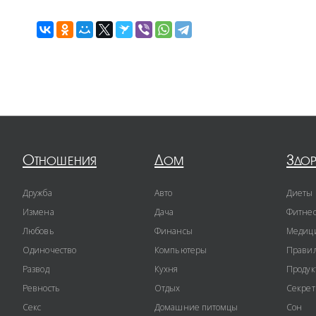
Отношения
Дом
Здо
Дружба
Авто
Диеты
Измена
Дача
Фитне
Любовь
Финансы
Медиц
Одиночество
Компьютеры
Правил
Развод
Кухня
Продук
Ревность
Отдых
Секре
Секс
Домашние питомцы
Сон