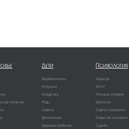
ровье
Дети
Психология
Беременность
Карьера
с
Игрушки
Кто я?
ина
Младенец
Личные истории
ьное питание
Роды
Мужчина
ты
Советы
Советы психолога
ты
Воспитание
Развитие личности
Здоровье ребенка
Судьба