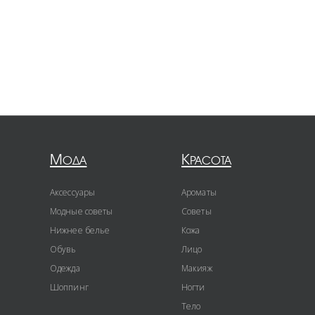
Мода
Красота
Аксессуары
Ароматы
Модные советы
Советы
Нижнее белье
Кожа
Обувь
Лицо
Одежда
Макияж
Шоппинг
Ногти
Тело