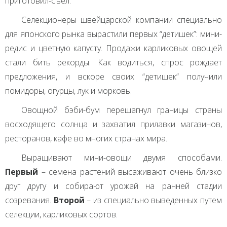
приготовил-съел.
Селекционеры швейцарской компании специально
для японского рынка вырастили первых “детишек”: мини-
редис и цветную капусту. Продажи карликовых овощей
стали бить рекорды. Как водиться, спрос рождает
предложения, и вскоре своих “детишек” получили
помидоры, огурцы, лук и морковь.
Овощной бэби-бум перешагнул границы страны
восходящего солнца и захватил прилавки магазинов,
ресторанов, кафе во многих странах мира.
Выращивают мини-овощи двумя способами.
Первый
– семена растений высаживают очень близко
друг другу и собирают урожай на ранней стадии
созревания.
Второй
– из специально выведенных путем
селекции, карликовых сортов.