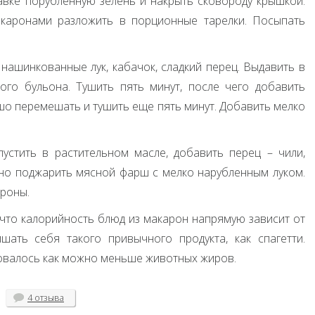
равке порубленную зелень и накрыть сковороду крышкой.
акаронами разложить в порционные тарелки. Посыпать
нашинкованные лук, кабачок, сладкий перец. Выдавить в
ого бульона. Тушить пять минут, после чего добавить
ошо перемешать и тушить еще пять минут. Добавить мелко
стить в растительном масле, добавить перец – чили,
льно поджарить мясной фарш с мелко нарубленным луком.
ароны.
ь, что калорийность блюд из макарон напрямую зависит от
шать себя такого привычного продукта, как спагетти.
зовалось как можно меньше животных жиров.
4 отзыва