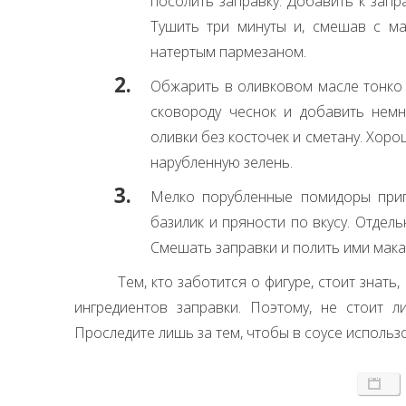
посолить заправку. Добавить к зап
Тушить три минуты и, смешав с м
натертым пармезаном.
Обжарить в оливковом масле тонко 
сковороду чеснок и добавить немн
оливки без косточек и сметану. Хор
нарубленную зелень.
Мелко порубленные помидоры припу
базилик и пряности по вкусу. Отде
Смешать заправки и полить ими мак
Тем, кто заботится о фигуре, стоит знат
ингредиентов заправки. Поэтому, не стоит ли
Проследите лишь за тем, чтобы в соусе исполь