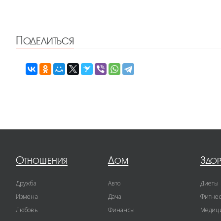
Поделиться
Отношения
Дом
Здо
Дружба
Авто
Диеты
Измена
Дача
Фитне
Любовь
Финансы
Медиц