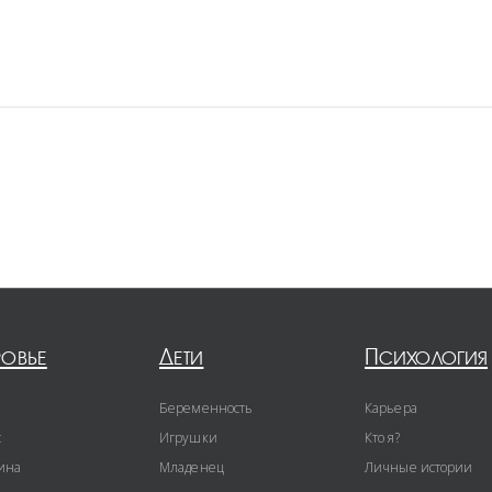
ровье
Дети
Психология
Беременность
Карьера
с
Игрушки
Кто я?
ина
Младенец
Личные истории