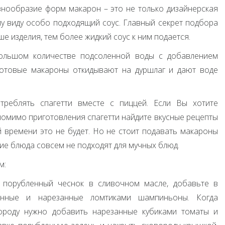
азнообразие форм макарон – это не только дизайнерская
му виду особо подходящий соус. Главный секрет подбора
ше изделия, тем более жидкий соус к ним подается.
ольшом количестве подсоленной воды с добавлением
 готовые макароны откидывают на дуршлаг и дают воде
треблять спагетти вместе с пиццей. Если Вы хотите
помимо приготовления спагетти найдите вкусные рецепты
й времени это не будет. Но не стоит подавать макароны
дкие блюда совсем не подходят для мучных блюд.
м:
 порубленный чеснок в сливочном масле, добавьте в
ренные и нарезанные ломтиками шампиньоны. Когда
ороду нужно добавить нарезанные кубиками томаты и