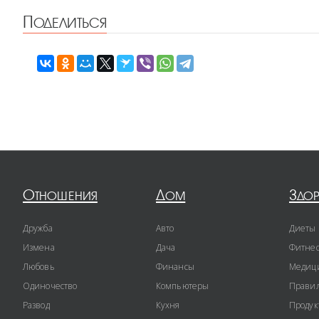
Поделиться
Отношения
Дом
Здо
Дружба
Авто
Диеты
Измена
Дача
Фитне
Любовь
Финансы
Медиц
Одиночество
Компьютеры
Правил
Развод
Кухня
Продук