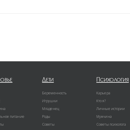
ровье
Дети
Психология
Беременность
Карьера
с
Игрушки
Кто я?
ина
Младенец
Личные истории
ьное питание
Роды
Мужчина
ты
Советы
Советы психолога