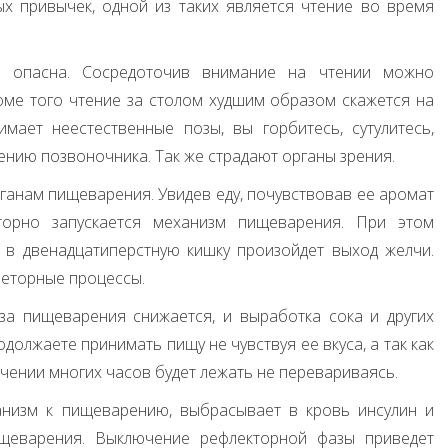
х привычек, одной из таких является чтение во время
е опасна. Сосредоточив внимание на чтении можно
оме того чтение за столом худшим образом скажется на
ает неестественные позы, вы горбитесь, сутулитесь,
ению позвоночника. Так же страдают органы зрения.
ганам пищеварения. Увидев еду, почувствовав ее аромат
торно запускается механизм пищеварения. При этом
 в двенадцатиперстную кишку произойдет выход желчи.
реторные процессы.
за пищеварения снижается, и выработка сока и других
олжаете принимать пищу не чувствуя ее вкуса, а так как
чении многих часов будет лежать не перевариваясь.
анизм к пищеварению, выбрасывает в кровь инсулин и
щеварения. Выключение рефлекторной фазы приведет