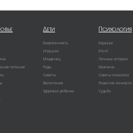
ровье
Дети
Психология
Беременность
Карьера
с
Игрушки
Кто я?
ина
Младенец
Личные истории
ьное питание
Роды
Мужчина
ты
Советы
Советы психолога
ты
Воспитание
Развитие личности
Здоровье ребенка
Судьба
е