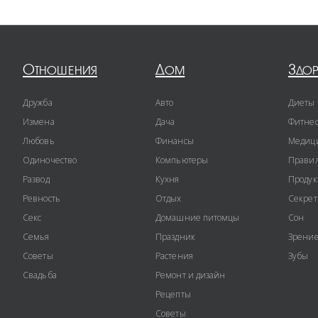
Отношения
Дом
Здо
Дружба
Авто
Диеты
Измена
Дача
Фитне
Любовь
Финансы
Медиц
Одиночество
Компьютеры
Правил
Развод
Кухня
Продук
Ревность
Отдых
Секре
Секс
Домашние питомцы
Сон
Семья
Праздник
Зрени
Советы
Растения
Зубы
Свадьба
Ремонт и дизайн
Рецепты
Советы