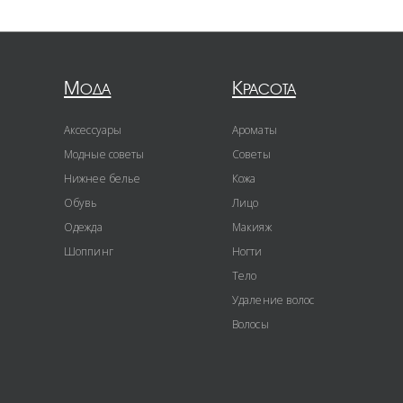
Мода
Красота
Аксессуары
Ароматы
Модные советы
Советы
Нижнее белье
Кожа
Обувь
Лицо
Одежда
Макияж
Шоппинг
Ногти
Тело
Удаление волос
Волосы