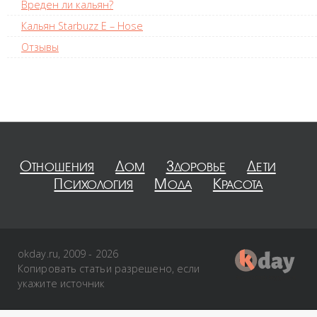
Вреден ли кальян?
Кальян Starbuzz E – Hose
Отзывы
Отношения
Дом
Здоровье
Дети
Психология
Мода
Красота
okday.ru, 2009 - 2026
Копировать статьи разрешено, если
укажите источник