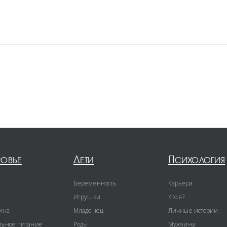
ровье
Дети
Психология
Беременность
Карьера
с
Игрушки
Кто я?
ина
Младенец
Личные истории
ьное питание
Роды
Мужчина