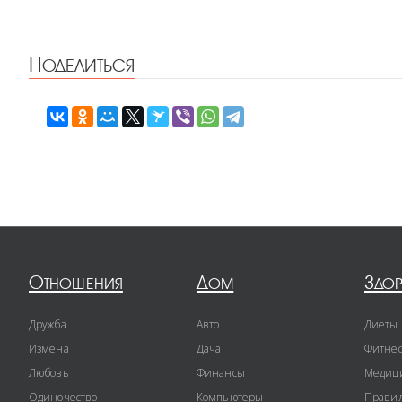
Поделиться
Отношения
Дом
Здо
Дружба
Авто
Диеты
Измена
Дача
Фитне
Любовь
Финансы
Медиц
Одиночество
Компьютеры
Правил