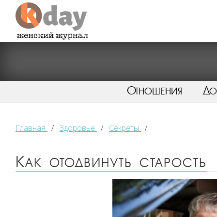
Отношения
Д
Главная
/
Здоровье
/
Секреты
/
Как отодвинуть старость